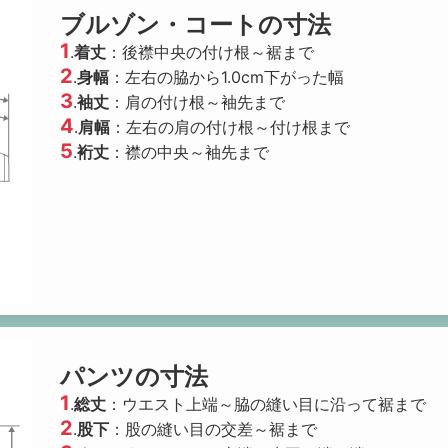
ブルゾン・コートの寸法
1
.
着丈
：後襟中央の付け根～裾まで
2
.
身幅
：左右の脇から1.0cm下がった幅
3
.
袖丈
：肩の付け根～袖先まで
4
.
肩幅
：左右の肩の付け根～付け根まで
5
.
裄丈
：襟の中央～袖先まで
パンツの寸法
1
.
総丈
：ウエスト上端～脇の縫い目に沿って裾まで
2
.
股下
：股の縫い目の交差～裾まで