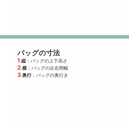
バッグの寸法
1
.
縦
：バッグの上下高さ
2
.
横
：バッグの左右間幅
3
.
奥行
：バッグの奥行き