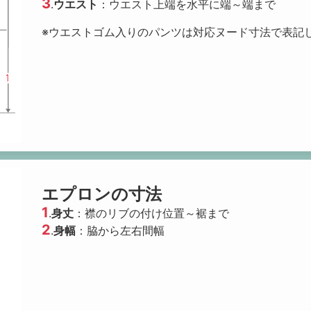
3
.
ウエスト
：ウエスト上端を水平に端～端まで
※ウエストゴム入りのパンツは対応ヌード寸法で表記
エプロンの寸法
1
.
身丈
：襟のリブの付け位置～裾まで
2
.
身幅
：脇から左右間幅