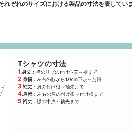
それぞれのサイズにおける製品の寸法を表してい
Tシャツの寸法
1
.
身丈
：襟のリブの付け位置～裾まで
2
.
身幅
：左右の脇から1.0cm下がった幅
3
.
袖丈
：肩の付け根～袖先まで
4
.
肩幅
：左右の肩の付け根～付け根まで
5
.
裄丈
：襟の中央～袖先まで