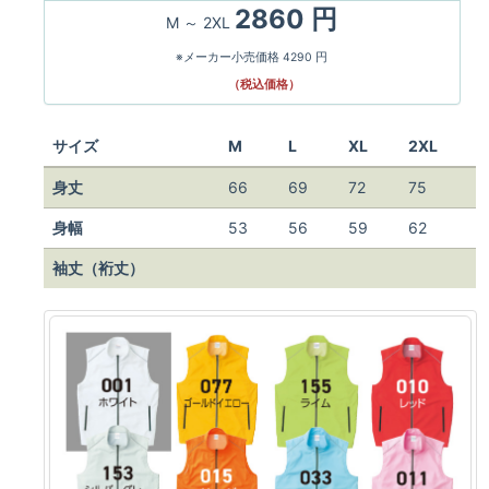
2860 円
M ～ 2XL
※メーカー小売価格 4290 円
（税込価格）
サイズ
M
L
XL
2XL
身丈
66
69
72
75
身幅
53
56
59
62
袖丈（裄丈）