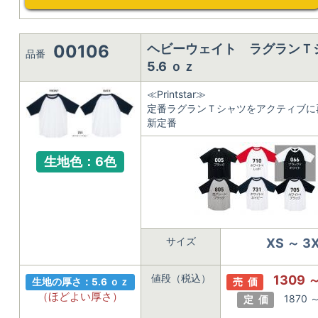
00106
ヘビーウェイト ラグラン
品番
5.6 ｏｚ
≪Printstar≫
定番ラグランＴシャツをアクティブに
新定番
生地色：6色
サイズ
XS ～ 3
値段（税込）
1309 
生地の厚さ：5.6 ｏｚ
売 価
（ほどよい厚さ）
1870 
定 価