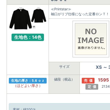
≪Printstar≫
袖口がリブ仕様になった定番ロンＴ！
生地色：14色
サイズ
XS ～ 
値段（税込）
1595
生地の厚さ：5.6 ｏｚ
売 価
（ほどよい厚さ）
2134
定 価
素材：綿100％