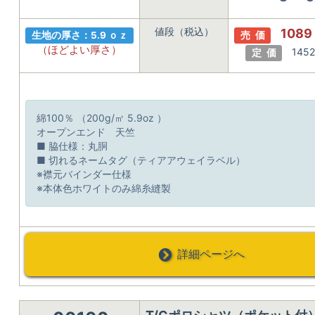
値段（税込）
1089
生地の厚さ：5.9 ｏｚ
売 価
（ほどよい厚さ）
145
定 価
綿100％ （200g/㎡ 5.9oz ）
オープンエンド 天竺
■ 脇仕様：丸胴
■ 切れるネームタグ（ティアアウェイラベル）
※襟元バインダー仕様
※本体色ホワイトのみ綿糸縫製
詳細ページへ