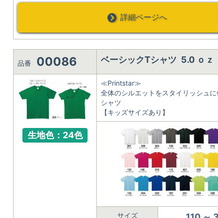
詳細ページへ
00086
ベーシックTシャツ 5.0 ｏ
品番
≪Printstar≫
全体のシルエットをスタイリッシュに
シャツ
【キッズサイズあり】
生地色：24色
サイズ
110 ～ 