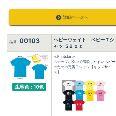
詳細ページへ
00103
ヘビーウェイト ベビーＴシ
品番
ャツ 5.6 ｏｚ
≪Printstar≫
スナップボタンで着脱しやすいベビー
のための定番Ｔシャツ【キッズサイ
ズ】
生地色：10色