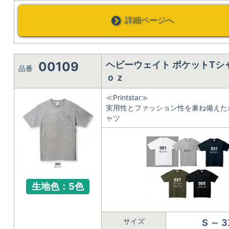
詳細ページへ
00109
ヘビーウェイト ポケットTシャ
品番
ｏｚ
≪Printstar≫
実用性とファッション性を兼ね備えた
ャツ
生地色：5色
サイズ
S ～ 3