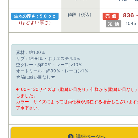
値段（税込）
836 
生地の厚さ：5.0 ｏｚ
売 価
（ほどよい厚さ）
1045
定 価
素材：綿100％
リブ：綿96％・ポリエステル4％
杢グレー：綿90％・レーヨン10％
オートミール：綿99％・レーヨン1％
☆脇に縫い目なし☆
※100～130サイズは（脇縫い目あり）仕様から(脇縫い目なし
しました。
カラー、サイズによっては両仕様が混在する場合もございます
了承下さい。
詳細ページへ