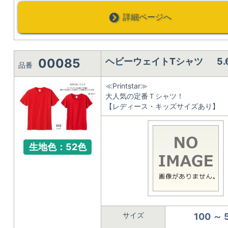
詳細ページへ
00085
ヘビーウェイトTシャツ 5.
品番
≪Printstar≫
大人気の定番Ｔシャツ！
【レディース・キッズサイズあり】
生地色：52色
サイズ
100 ～ 