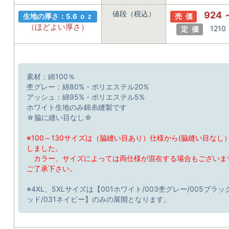
値段（税込）
924 
生地の厚さ：5.6 ｏｚ
売 価
（ほどよい厚さ）
1210
定 価
素材：綿100％
杢グレー：綿80%・ポリエステル20%
アッシュ：綿95%・ポリエステル5%
ホワイト生地のみ錦糸縫製です
☆脇に縫い目なし☆
※100～130サイズは（脇縫い目あり）仕様から(脇縫い目なし
しました。
カラー、サイズによっては両仕様が混在する場合もございま
ご了承下さい。
※4XL、5XLサイズは【001ホワイト/003杢グレー/005ブラック
ッド/031ネイビー】のみの展開となります。