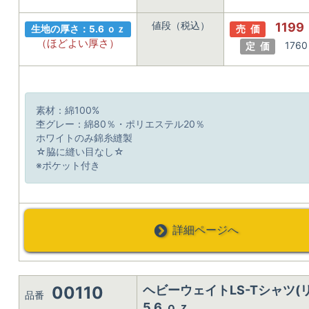
値段（税込）
1199
生地の厚さ：5.6 ｏｚ
売 価
（ほどよい厚さ）
1760
定 価
素材：綿100%
杢グレー：綿80％・ポリエステル20％
ホワイトのみ錦糸縫製
☆脇に縫い目なし☆
※ポケット付き
詳細ページへ
00110
ヘビーウェイトLS-Tシャツ(
品番
5.6 ｏｚ