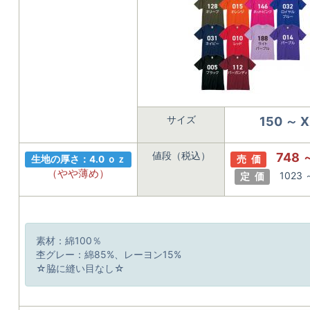
サイズ
150 ～ 
値段（税込）
748 
生地の厚さ：4.0 ｏｚ
売 価
（やや薄め）
1023 
定 価
素材：綿100％
杢グレー：綿85%、レーヨン15%
☆脇に縫い目なし☆