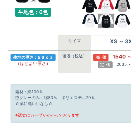
生地色：6色
サイズ
XS ～ 3
値段（税込）
1540 
生地の厚さ：5.6 ｏｚ
売 価
（ほどよい厚さ）
2035 
定 価
素材：綿100％
杢グレーのみ：綿80％ ポリエステル20％
☆脇に縫い目なし☆
※裾丈にカーブがかかっております