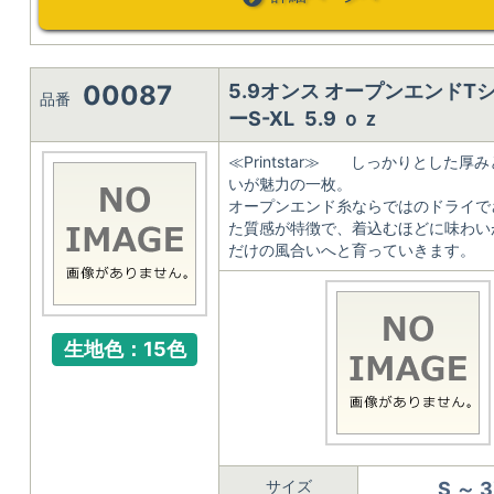
00087
5.9オンス オープンエンドT
品番
ーS-XL 5.9 ｏｚ
≪Printstar≫ しっかりとした厚
いが魅力の一枚。
オープンエンド糸ならではのドライで
た質感が特徴で、着込むほどに味わい
だけの風合いへと育っていきます。
生地色：15色
サイズ
S ～ 