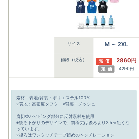
サイズ
M ～ 2XL
値段（税込）
2860円
売 価
4290円
定 価
素材：表地/背裏：ポリエステル100％
※表地：高密度タフタ ※背裏：メッシュ
肩切替パイピング部分に反射素材を使用
※後ろ下がりのデザインで、前着丈は後ろより2.5㎝短くな
っています。
※後ろはワンタッチテープ留めのベンチレーション