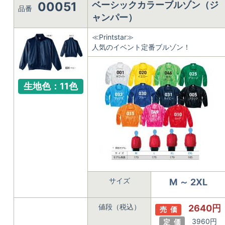
00051
ベーシックカラーブルゾン（ジ
品番
ャンパー）
≪Printstar≫
人気のイベント定番ブルゾン！
生地色：11色
サイズ
M ～ 2XL
値段（税込）
2640円
売 価
3960円
定 価