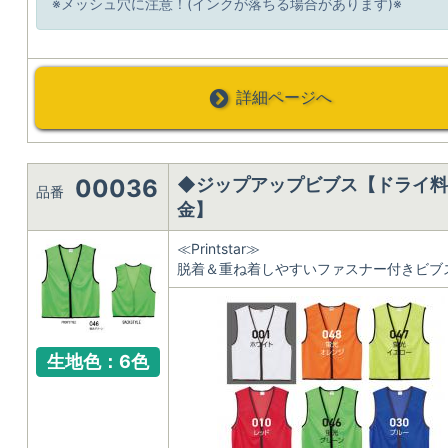
※メッシュ穴に注意！(インクが落ちる場合があります)※
詳細ページへ
00036
◆ジップアップビブス【ドライ料
品番
金】
≪Printstar≫
脱着＆重ね着しやすいファスナー付きビブ
生地色：6色