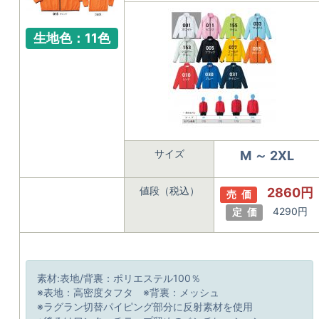
生地色：11色
サイズ
M ～ 2XL
値段（税込）
2860円
売 価
4290円
定 価
素材:表地/背裏：ポリエステル100％
※表地：高密度タフタ ※背裏：メッシュ
※ラグラン切替パイピング部分に反射素材を使用