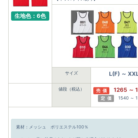
生地色：6色
サイズ
L(F) ～ XX
値段（税込）
1265 ～ 
売 価
1540 ～ 
定 価
素材：メッシュ ポリエステル100％