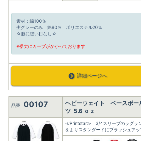
素材：綿100％
杢グレーのみ：綿80％ ポリエステル20％
☆脇に縫い目なし☆
※裾丈にカーブがかかっております
詳細ページへ
00107
ヘビーウェイト ベースボー
品番
ツ 5.6 ｏｚ
≪Printstar≫ 3/4スリーブのラグ
をよりスタンダードにブラッシュアッ