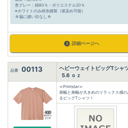
杢グレー：綿80％・ポリエステル20％
※ホワイトのみ綿糸縫製（後染め可能）
☆脇に縫い目なし☆
詳細ページへ
00113
ヘビーウェイトビッグTシャ
品番
5.6 ｏｚ
≪Printstar≫
肩幅と身幅が大きめのリラックス感の
るビッグTシャツ！