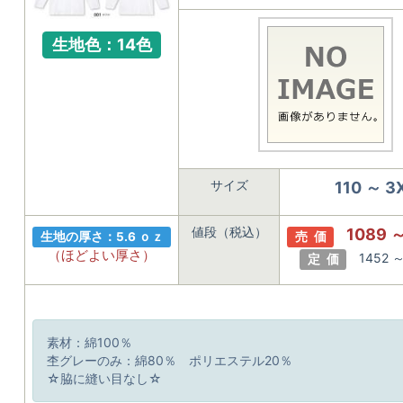
生地色：14色
サイズ
110 ～ 3
値段（税込）
1089 
生地の厚さ：5.6 ｏｚ
売 価
（ほどよい厚さ）
1452 
定 価
素材：綿100％
杢グレーのみ：綿80％ ポリエステル20％
☆脇に縫い目なし☆