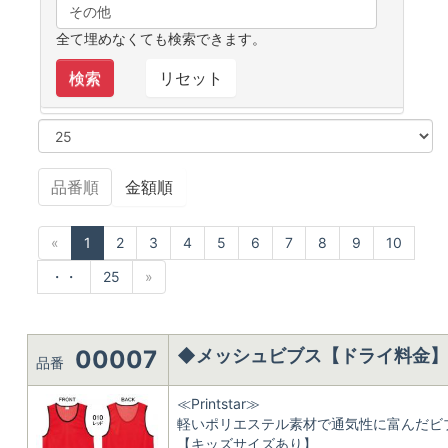
全て埋めなくても検索できます。
品番順
金額順
«
1
2
3
4
5
6
7
8
9
10
・・
25
»
00007
◆メッシュビブス【ドライ料金
品番
≪Printstar≫
軽いポリエステル素材で通気性に富んだビ
【キッズサイズあり】