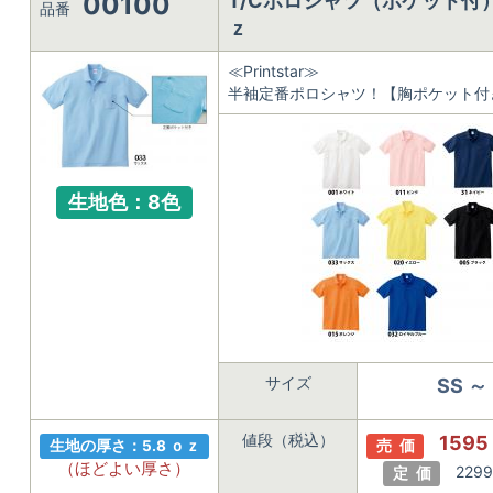
00100
T/Cポロシャツ（ポケット付） 
品番
ｚ
≪Printstar≫
半袖定番ポロシャツ！【胸ポケット付
生地色：8色
サイズ
SS ～ 
値段（税込）
1595
生地の厚さ：5.8 ｏｚ
売 価
（ほどよい厚さ）
2299
定 価