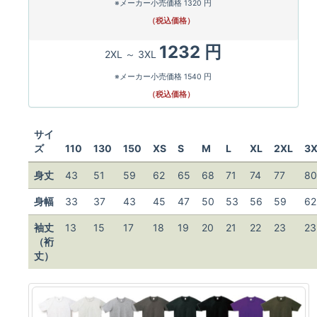
※メーカー小売価格 1320 円
（税込価格）
1232 円
2XL ～ 3XL
※メーカー小売価格 1540 円
（税込価格）
サイ
ズ
110
130
150
XS
S
M
L
XL
2XL
3X
身丈
43
51
59
62
65
68
71
74
77
80
身幅
33
37
43
45
47
50
53
56
59
62
袖丈
13
15
17
18
19
20
21
22
23
23
（裄
丈）